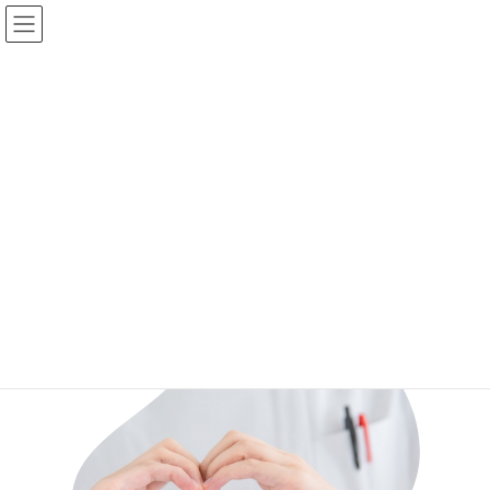
コ
ナ
ン
ビ
テ
ゲ
ン
ー
ツ
シ
へ
ョ
スタッフ紹介
ス
ン
キ
に
ッ
移
プ
動
HOME
会社案内
スタッフ紹介