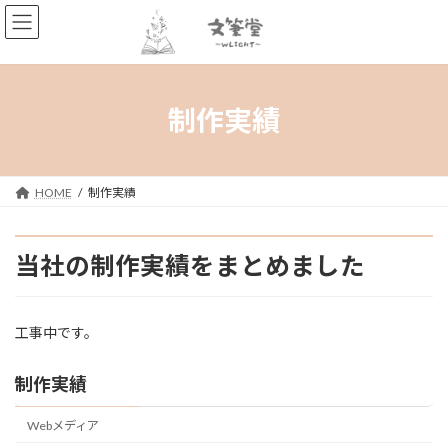
コ
ナ
ン
ビ
テ
ゲ
ン
ー
ツ
シ
へ
ョ
制作実績
ス
ン
キ
に
ッ
移
プ
動
HOME
制作実績
当社の制作実績をまとめました
工事中です。
制作実績
Webメディア