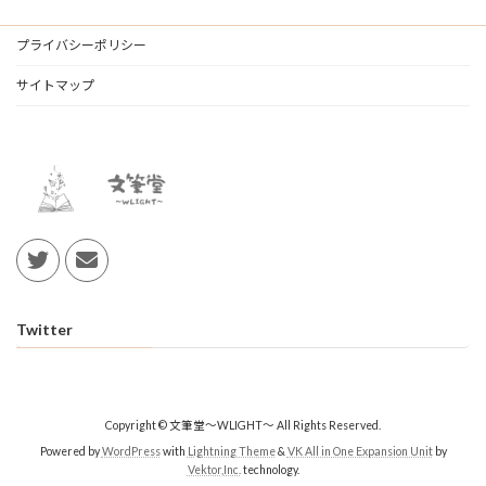
プライバシーポリシー
サイトマップ
Twitter
Copyright © 文筆堂～WLIGHT～ All Rights Reserved.
Powered by
WordPress
with
Lightning Theme
&
VK All in One Expansion Unit
by
Vektor,Inc.
technology.